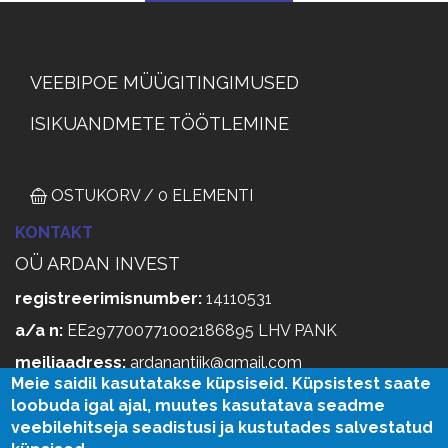
MÜÜGITINGIMUSED
VEEBIPOE MÜÜGITINGIMUSED
ISIKUANDMETE TÖÖTLEMINE
OSTUKORV / 0 ELEMENTI
KONTAKT
OÜ ARDAN INVEST
registreerimisnumber:
14110531
a/a n:
EE297700771002186895 LHV PANK
meiliaadress:
ardanantiik@gmail.com
Meie saidil kasutatakse küpsiseid. Küpsistest saate
vanavara:
KOPLI 1 BALTI JAAMA TURG, TELEFON
loobuda igal ajal, muutes kasutatava seadme
5522347
veebilehitseja seadistusi ja kustutades salvestatud