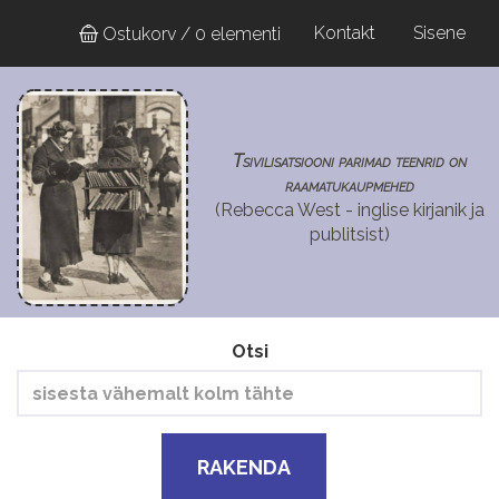
Liigu
User
Kontakt
Sisene
Ostukorv / 0 elementi
edasi
account
põhisisu
juurde
menu
Tsivilisatsiooni parimad teenrid on
raamatukaupmehed
(Rebecca West - inglise kirjanik ja
publitsist)
Otsi
RAKENDA