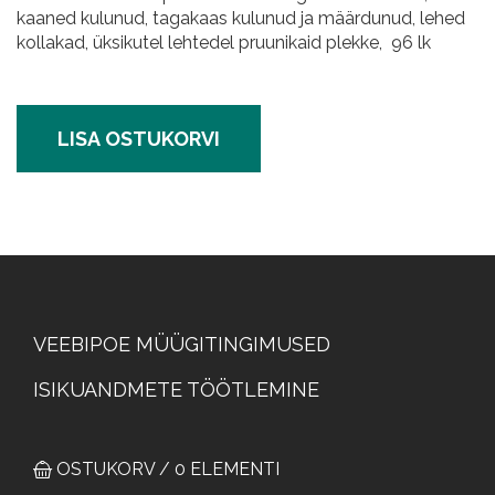
kaaned kulunud, tagakaas kulunud ja määrdunud, lehed
kollakad, üksikutel lehtedel pruunikaid plekke, 96 lk
LISA OSTUKORVI
MÜÜGITINGIMUSED
VEEBIPOE MÜÜGITINGIMUSED
ISIKUANDMETE TÖÖTLEMINE
OSTUKORV / 0 ELEMENTI