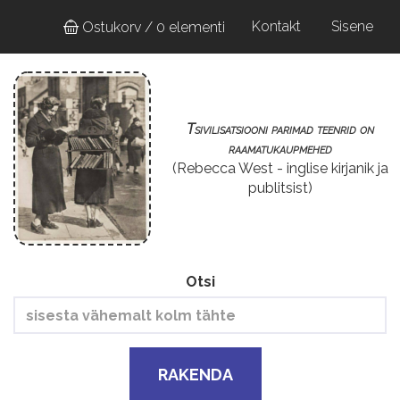
Liigu
User
Kontakt
Sisene
Ostukorv / 0 elementi
edasi
account
põhisisu
juurde
menu
Tsivilisatsiooni parimad teenrid on
raamatukaupmehed
(Rebecca West - inglise kirjanik ja
publitsist)
Otsi
RAKENDA