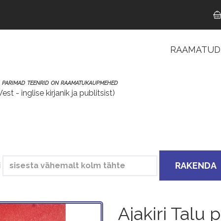
RAAMATUD
Catalog
ni parimad teenrid on raamatukaupmehed
t - inglise kirjanik ja publitsist)
RAKENDA
i
Ajakiri Talu 