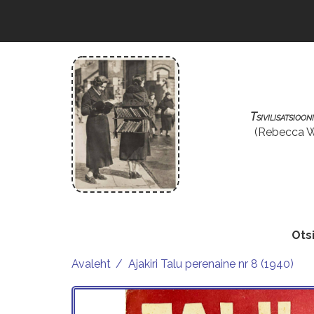
Liigu
edasi
põhisisu
juurde
Tsivilisatsioo
(Rebecca Wes
Ots
Avaleht
Ajakiri Talu perenaine nr 8 (1940)