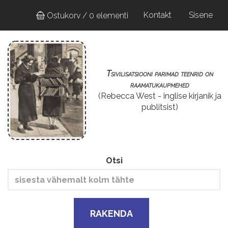
Liigu
User
Kontakt
Sisene
Ostukorv / 0 elementi
edasi
account
põhisisu
juurde
menu
Tsivilisatsiooni parimad teenrid on
raamatukaupmehed
(Rebecca West - inglise kirjanik ja
publitsist)
Otsi
RAKENDA