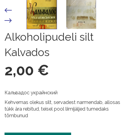
Alkoholipudeli silt
Kalvados
2,00 €
Кальвадос украйнский
Kehvemas olekus silt, servadest narmendab, allosas
tükk ära rebitud, teisel pool liimijäljed tumedaks
tõmbunud