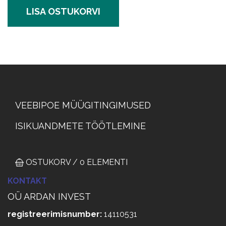
LISA OSTUKORVI
MÜÜGITINGIMUSED
VEEBIPOE MÜÜGITINGIMUSED
ISIKUANDMETE TÖÖTLEMINE
OSTUKORV / 0 ELEMENTI
KONTAKT
OÜ ARDAN INVEST
registreerimisnumber:
14110531