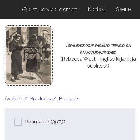
Liigu
User
Kontakt
Sisene
Ostukorv / 0 elementi
edasi
account
põhisisu
juurde
menu
Tsivilisatsiooni parimad teenrid on
raamatukaupmehed
(Rebecca West - inglise kirjanik ja
publitsist)
Avaleht
Products
Products
Raamatud
(3973)